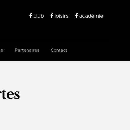
club
loisirs
académie
ne
Partenaires
Contact
tes