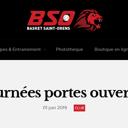
pes & Entrainement
Photothèque
Boutique en lig
urnées portes ouver
01 juin 2019
CLUB