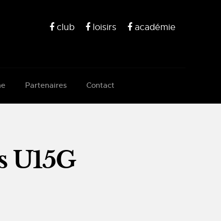
club
loisirs
académie
ne
Partenaires
Contact
es U15G