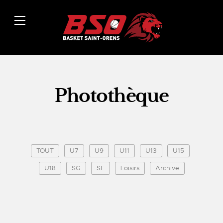
Photothèque
TOUT
U7
U9
U11
U13
U15
U18
SG
SF
Loisirs
Archive