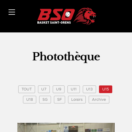
Photothèque
TOUT
U7
U9
U11
U13
U15
U18
SG
SF
Loisirs
Archive