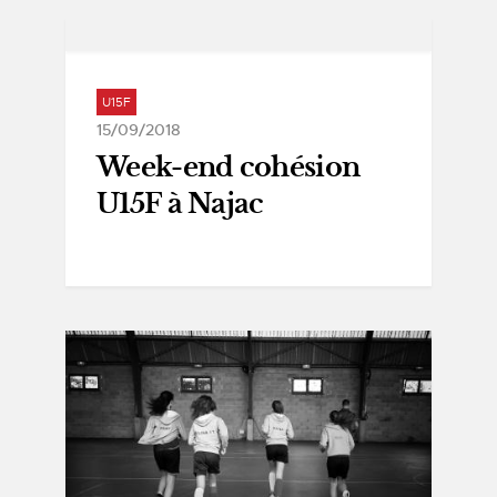
U15F
15/09/2018
Week-end cohésion
U15F à Najac