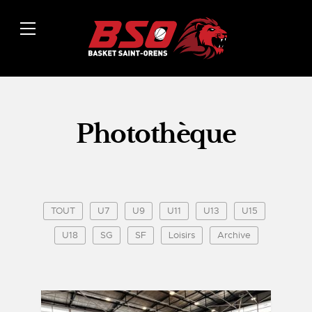
Photothèque
TOUT
U7
U9
U11
U13
U15
U18
SG
SF
Loisirs
Archive